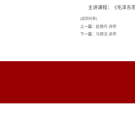
主讲课程：《毛泽东
[返回列表]
上一篇：
赵雅丹 讲师
下一篇：
马德洁 讲师